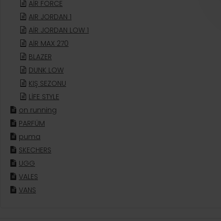
AİR FORCE
AIR JORDAN 1
AİR JORDAN LOW 1
AİR MAX 270
BLAZER
DUNK LOW
KIŞ SEZONU
LİFE STYLE
on running
PARFÜM
puma
SKECHERS
UGG
VALES
VANS