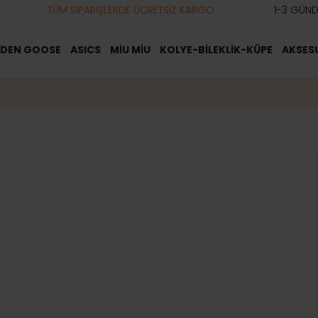
TÜM SİPARİŞLERDE ÜCRETSİZ KARGO
1-3 GÜNDE HIZ
DEN GOOSE
ASICS
MİU MİU
KOLYE-BİLEKLİK-KÜPE
AKSES