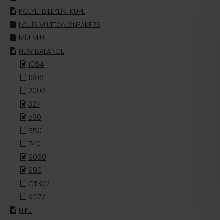
KOLYE-BİLEKLİK-KÜPE
LOUİS VUİTTON SNEAKERS
MİU MİU
NEW BALANCE
1064
1906
2002
327
530
550
740
9060
990
CT302
XC72
NİKE