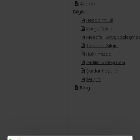
Arama
Bilgiler
Hesabımı Sil
Kargo Takip
Mesafeli Satış Sözleşmes
Teslimat Bilgisi
Hakkımızda
Gizlilik Sözleşmesi
Şartlar Koşullar
İletişim
Blog