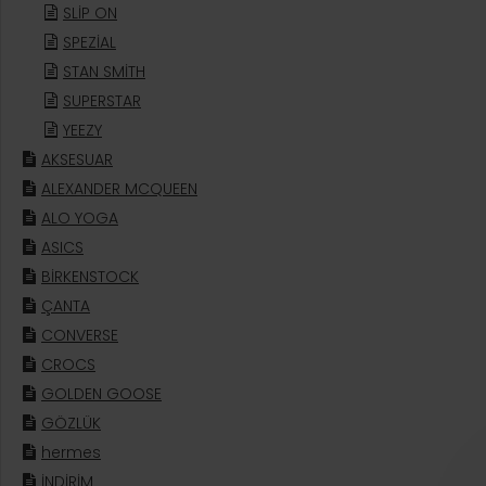
SLİP ON
SPEZİAL
STAN SMİTH
SUPERSTAR
YEEZY
AKSESUAR
ALEXANDER MCQUEEN
ALO YOGA
ASICS
BİRKENSTOCK
ÇANTA
CONVERSE
CROCS
GOLDEN GOOSE
GÖZLÜK
hermes
İNDİRİM