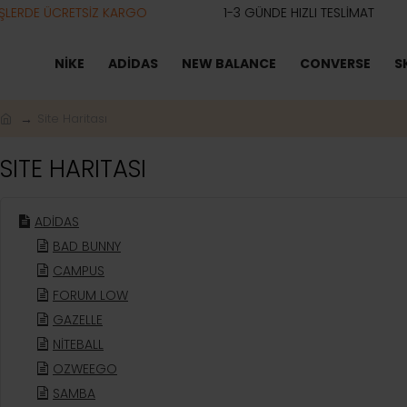
RDE ÜCRETSİZ KARGO
1-3 GÜNDE HIZLI TESLİMAT
NİKE
ADİDAS
NEW BALANCE
CONVERSE
S
Site Haritası
SITE HARITASI
ADİDAS
BAD BUNNY
CAMPUS
FORUM LOW
GAZELLE
NİTEBALL
OZWEEGO
SAMBA