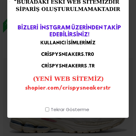
3.099,00TL
7.079,00TL
-56 %
Tekrar Gösterme