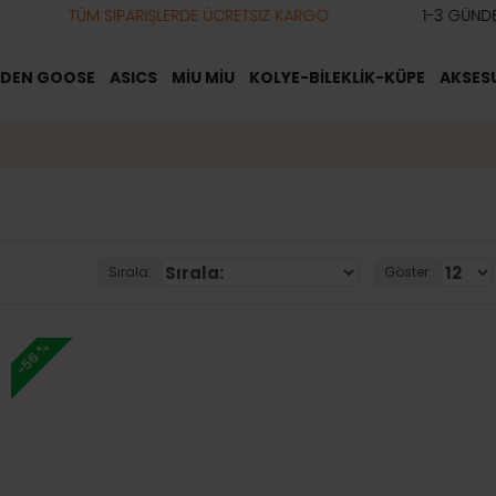
TÜM SİPARİŞLERDE ÜCRETSİZ KARGO
1-3 GÜNDE HIZL
DEN GOOSE
ASICS
MİU MİU
KOLYE-BİLEKLİK-KÜPE
AKSES
Sırala:
Göster:
-56 %