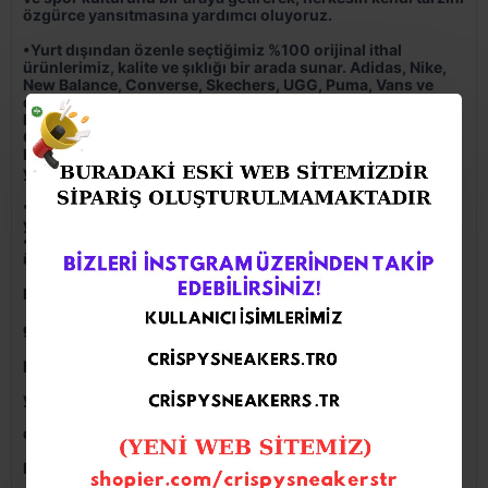
özgürce yansıtmasına yardımcı oluyoruz.
•Yurt dışından özenle seçtiğimiz %100 orijinal ithal
ürünlerimiz, kalite ve şıklığı bir arada sunar. Adidas, Nike,
New Balance, Converse, Skechers, UGG, Puma, Vans ve
daha birçok dünya markasının en özel modellerini orijinal
kutusuyla birlikte sizin için tedarik ediyoruz.
Crispy Sneakers, 2013’den beri hem modayı takip eden
hem de konforu ön planda tutan herkes için geniş bir ürün
yelpazesine sahiptir.
•Ürünlerimiz de kesinlikle sahte ve replika ürün satışımız
yoktur.
•Tüm ürünlerimiz orijinal kutusunda gönderilmektedir. Her
ürün barkodlu, orijinal seri lisans numaralıdır.
Değerlerimiz;
•
Kalite: Sunduğumuz her ürün, orijinallik garantisi ile
gelir.
•
Güvenilirlik: Siparişleriniz hızlı, güvenli ve özenli
paketleme ile adresinize ulaşır.
•
Yenilikçilik: Dünyadaki en güncel sneaker trendlerini
yakından takip eder, koleksiyonumuza ekleriz.
•
Müşteri Memnuniyeti: Satış öncesi ve sonrası
desteğimizle her zaman yanınızdayız.
Neden Crispy Sneakers?
•
Dünyaca ünlü markaların en özel modelleri