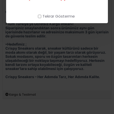
•
Sınırlı stok ve özel koleksiyon seçenekleri
•
Günlük yaşamdan spor aktivitelerine kadar her stile
uygun tasarımlar
•
Her adımda şıklık ve konfor
Tekrar Gösterme
•Tüm Türkiye’ye Ücretsiz Kargo İmkanı!
Siparişiniz onaylandıktan sonra ürününüz aynı gün
içerisinde hazırlanır ve adresinize maksimum 3 gün içerisin
de güvenle teslim edilir.
•Hedefimiz ;
Crispy Sneakers olarak, sneaker kültürünü sadece bir
moda akımı olarak değil, bir yaşam tarzı olarak görüyoruz.
Sokak modasını, sporu ve özgün tasarımları herkesin
ulaşabileceği bir noktaya taşımayı hedefliyoruz. Herkesin
kendi tarzını ortaya koyabileceği, özgün ve kaliteli
sneaker’lara sahip olabilmesi için çalışıyoruz.
Crispy Sneakers – Her Adımda Tarz, Her Adımda Kalite.
Kargo & Teslimat