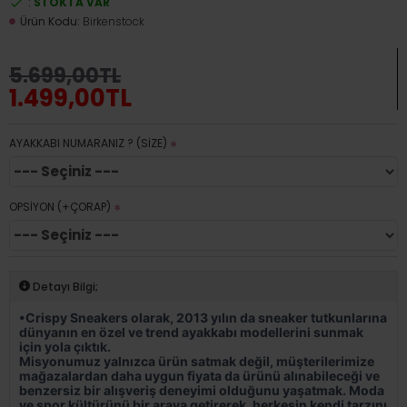
:
STOKTA VAR
Ürün Kodu:
Birkenstock
5.699,00TL
1.499,00TL
AYAKKABI NUMARANIZ ? (SİZE)
OPSİYON (+ÇORAP)
Detayı Bilgi;
•Crispy Sneakers olarak, 2013 yılın da sneaker tutkunlarına
dünyanın en özel ve trend ayakkabı modellerini sunmak
için yola çıktık.
Misyonumuz yalnızca ürün satmak değil, müşterilerimize
mağazalardan daha uygun fiyata da ürünü alınabileceği ve
benzersiz bir alışveriş deneyimi olduğunu yaşatmak. Moda
ve spor kültürünü bir araya getirerek, herkesin kendi tarzını