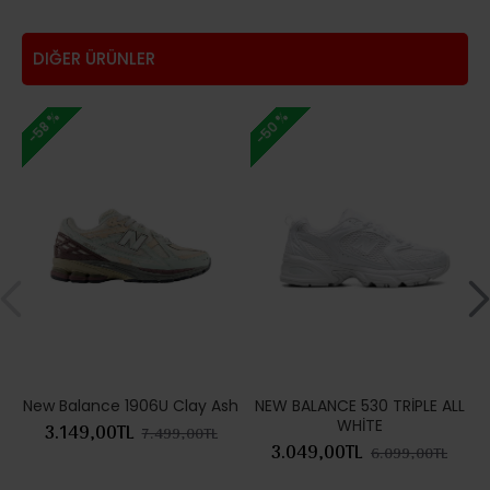
DIĞER ÜRÜNLER
-50 %
-
-58 %
New Balance 1906U Clay Ash
NEW BALANCE 530 TRİPLE ALL
WHİTE
3.149,00TL
7.499,00TL
3.049,00TL
6.099,00TL