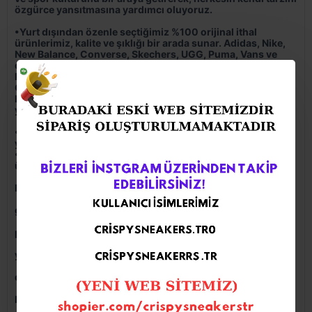
özgürce yansıtmasına yardımcı oluyoruz.
•Yurt dışından özenle seçtiğimiz %100 orijinal ithal
ürünlerimiz, kalite ve şıklığı bir arada sunar. Adidas, Nike,
New Balance, Converse, Skechers, UGG, Puma, Vans ve
daha birçok dünya markasının en özel modellerini orijinal
kutusuyla birlikte sizin için tedarik ediyoruz.
Crispy Sneakers, 2013’den beri hem modayı takip eden
hem de konforu ön planda tutan herkes için geniş bir ürün
yelpazesine sahiptir.
•Ürünlerimiz de kesinlikle sahte ve replika ürün satışımız
yoktur.
•Tüm ürünlerimiz orijinal kutusunda gönderilmektedir. Her
ürün barkodlu, orijinal seri lisans numaralıdır.
Değerlerimiz;
•
Kalite: Sunduğumuz her ürün, orijinallik garantisi ile
gelir.
•
Güvenilirlik: Siparişleriniz hızlı, güvenli ve özenli
paketleme ile adresinize ulaşır.
•
Yenilikçilik: Dünyadaki en güncel sneaker trendlerini
yakından takip eder, koleksiyonumuza ekleriz.
•
Müşteri Memnuniyeti: Satış öncesi ve sonrası
desteğimizle her zaman yanınızdayız.
Neden Crispy Sneakers?
•
Dünyaca ünlü markaların en özel modelleri