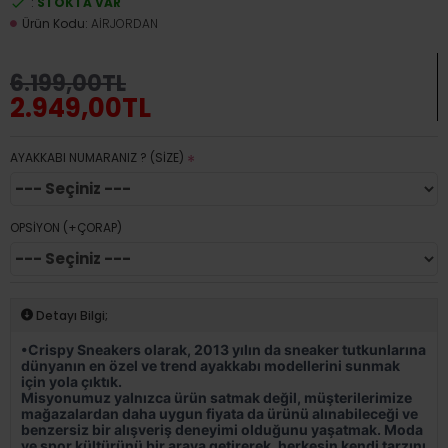
:
STOKTA VAR
Ürün Kodu:
AİRJORDAN
6.199,00TL
2.949,00TL
AYAKKABI NUMARANIZ ? (SİZE)
OPSİYON (+ÇORAP)
Detayı Bilgi;
•Crispy Sneakers olarak, 2013 yılın da sneaker tutkunlarına
dünyanın en özel ve trend ayakkabı modellerini sunmak
için yola çıktık.
Misyonumuz yalnızca ürün satmak değil, müşterilerimize
mağazalardan daha uygun fiyata da ürünü alınabileceği ve
benzersiz bir alışveriş deneyimi olduğunu yaşatmak. Moda
ve spor kültürünü bir araya getirerek, herkesin kendi tarzını