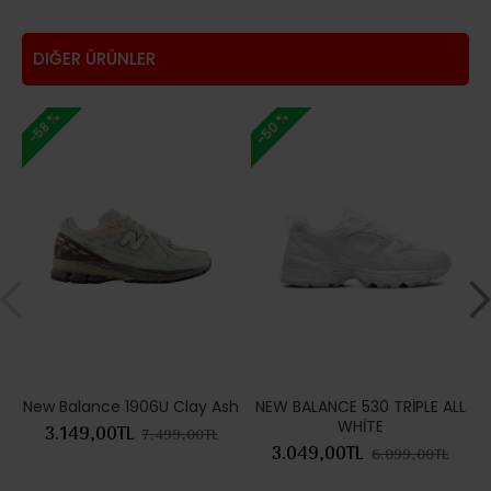
DIĞER ÜRÜNLER
-50 %
-
-58 %
New Balance 1906U Clay Ash
NEW BALANCE 530 TRİPLE ALL
WHİTE
3.149,00TL
7.499,00TL
3.049,00TL
6.099,00TL