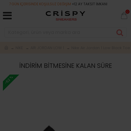
7 GÜN İÇERİSİNDE KOŞULSUZ DEĞİŞİM
+12 AY TAKSİT İMKANI
TÜ
0
NİKE
AİR JORDAN LOW 1
Nike Air Jordan 1 Low Black Toe
İNDİRİM BİTMESİNE KALAN SÜRE
-52 %