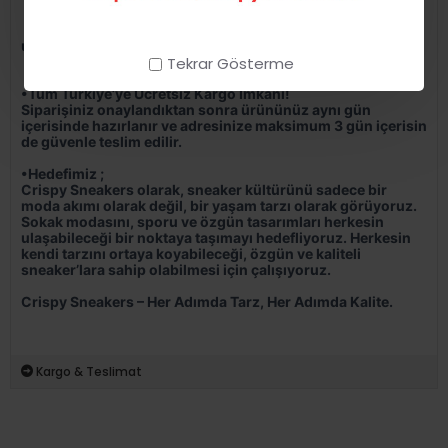
•
Sınırlı stok ve özel koleksiyon seçenekleri
•
Günlük yaşamdan spor aktivitelerine kadar her stile
uygun tasarımlar
•
Her adımda şıklık ve konfor
Tekrar Gösterme
•Tüm Türkiye’ye Ücretsiz Kargo İmkanı!
Siparişiniz onaylandıktan sonra ürününüz aynı gün
içerisinde hazırlanır ve adresinize maksimum 3 gün içerisin
de güvenle teslim edilir.
•Hedefimiz ;
Crispy Sneakers olarak, sneaker kültürünü sadece bir
moda akımı olarak değil, bir yaşam tarzı olarak görüyoruz.
Sokak modasını, sporu ve özgün tasarımları herkesin
ulaşabileceği bir noktaya taşımayı hedefliyoruz. Herkesin
kendi tarzını ortaya koyabileceği, özgün ve kaliteli
sneaker’lara sahip olabilmesi için çalışıyoruz.
Crispy Sneakers – Her Adımda Tarz, Her Adımda Kalite.
Kargo & Teslimat